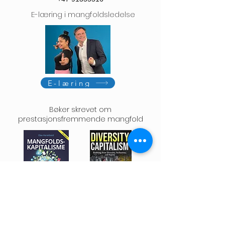
E-læring i mangfoldsledelse
E-læring
Bøker skrevet om
prestasjonsfremmende mangfold
KJØP
KJØP