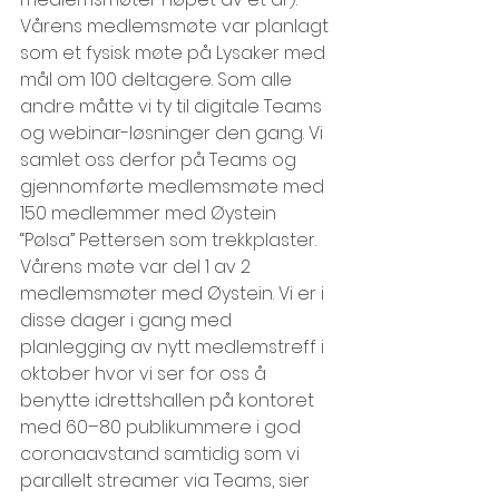
Vårens medlemsmøte var planlagt 
som et fysisk møte på Lysaker med 
mål om 100 deltagere. Som alle 
andre måtte vi ty til digitale Teams 
og webinar-løsninger den gang. Vi 
samlet oss derfor på Teams og 
gjennomførte medlemsmøte med 
150 medlemmer med Øystein 
“Pølsa” Pettersen som trekkplaster. 
Vårens møte var del 1 av 2 
medlemsmøter med Øystein. Vi er i 
disse dager i gang med 
planlegging av nytt medlemstreff i 
oktober hvor vi ser for oss å 
benytte idrettshallen på kontoret 
med 60–80 publikummere i god 
coronaavstand samtidig som vi 
parallelt streamer via Teams, sier 