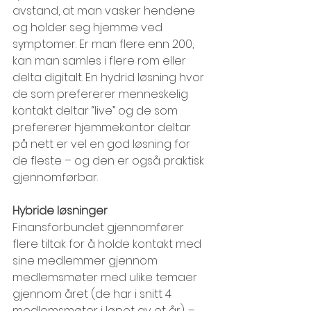
avstand, at man vasker hendene 
og holder seg hjemme ved 
symptomer. Er man flere enn 200, 
kan man samles i flere rom eller 
delta digitalt. En hydrid løsning hvor 
de som prefererer menneskelig 
kontakt deltar “live” og de som 
prefererer hjemmekontor deltar 
på nett er vel en god løsning for 
de fleste – og den er også praktisk 
gjennomførbar.
Hybride løsninger
Finansforbundet gjennomfører 
flere tiltak for å holde kontakt med 
sine medlemmer gjennom 
medlemsmøter med ulike temaer 
gjennom året (de har i snitt 4 
medlemsmøter i løpet av et år). – 