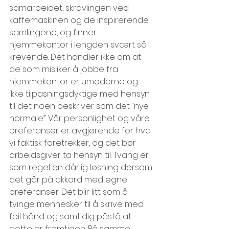
samarbeidet, skravlingen ved 
kaffemaskinen og de inspirerende 
samlingene, og finner 
hjemmekontor i lengden svært så 
krevende. Det handler ikke om at 
de som misliker å jobbe fra 
hjemmekontor er umoderne og 
ikke tilpasningsdyktige med hensyn 
til det noen beskriver som det “nye 
normale”. Vår personlighet og våre 
preferanser er avgjørende for hva 
vi faktisk foretrekker, og det bør 
arbeidsgiver ta hensyn til. Tvang er 
som regel en dårlig løsning dersom 
det går på akkord med egne 
preferanser. Det blir litt som å 
tvinge mennesker til å skrive med 
feil hånd og samtidig påstå at 
dette er fremtiden. På samme 