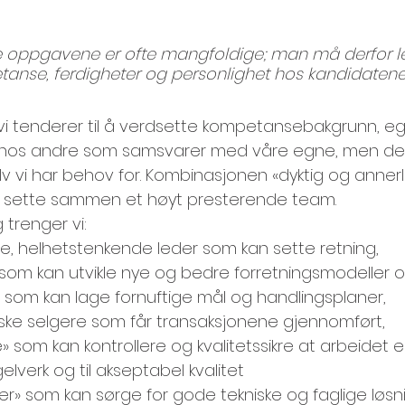
se oppgavene er ofte mangfoldige; man må derfor le
etanse, ferdigheter og personlighet hos kandidatene
t vi tenderer til å verdsette kompetansebakgrunn, 
k hos andre som samsvarer med våre egne, men de
lv vi har behov for. Kombinasjonen «dyktig og anner
 å sette sammen et høyt presterende team.
 trenger vi:
, helhetstenkende leder som kan sette retning,
l som kan utvikle nye og bedre forretningsmodeller o
 som kan lage fornuftige mål og handlingsplaner,
ske selgere som får transaksjonene gjennomført,
» som kan kontrollere og kvalitetssikre at arbeidet er 
elverk og til akseptabel kvalitet
r» som kan sørge for gode tekniske og faglige løsni