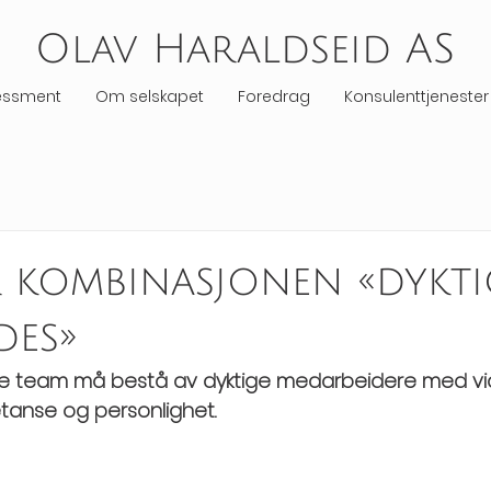
Olav Haraldseid AS
essment
Om selskapet
Foredrag
Konsulenttjenester
r kombinasjonen «dykt
des»
e team må bestå av dyktige medarbeidere med vidt 
tanse og personlighet.