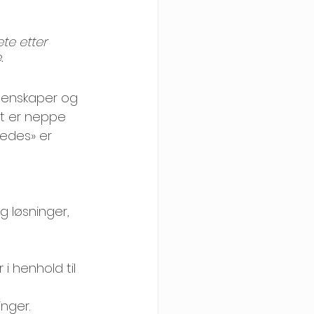
te etter 
.
egenskaper og 
t er neppe 
ledes» er 
g løsninger,
i henhold til 
nger.