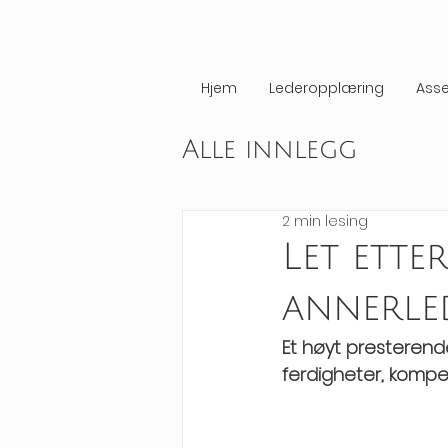
Hjem
Lederopplæring
Ass
Alle innlegg
2 min lesing
Let ette
annerle
Et høyt presterend
ferdigheter, kompe