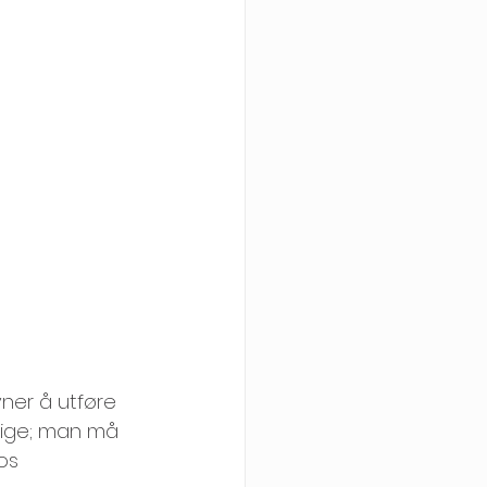
ner å utføre 
dige; man må 
os 