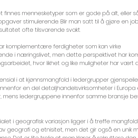
 det finnes mennesketyper som er gode på alt, eller s
gaver stimulerende. Blir man satt til å gjøre en jo
resultatet ofte tilsvarende svakt.
ar komplementære ferdigheter som kan virke 
de i næringslivet, men dette perspektivet har ko
ingsarbeidet, hvor likhet og like muligheter har vært 
nsial i at kjønnsmangfold i ledergrupper gjenspeile
nnenfor en del detaljhandelsvirksomheter i Europa 
r, mens ledergruppene innenfor samme bransje bes
alet i geografisk variasjon ligger i å treffe mangfold
v geografi og etnisitet, men det gir også en unik mul
se. Det er lite trolig at man klarer å rekruttere den