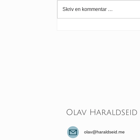
Skriv en kommentar …
Substansielt mangfold
sitter i våre hoder
Olav Haraldseid
olav@haraldseid.me