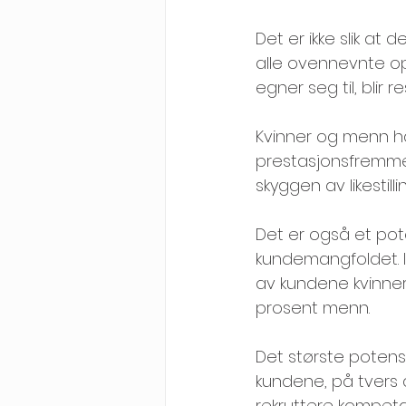
Det er ikke slik at
alle ovennevnte opp
egner seg til, blir 
Kvinner og menn h
prestasjonsfremmen
skyggen av likestill
Det er også et pote
kundemangfoldet. I
av kundene kvinne
prosent menn.
Det største potensi
kundene, på tvers a
rekruttere kompetan