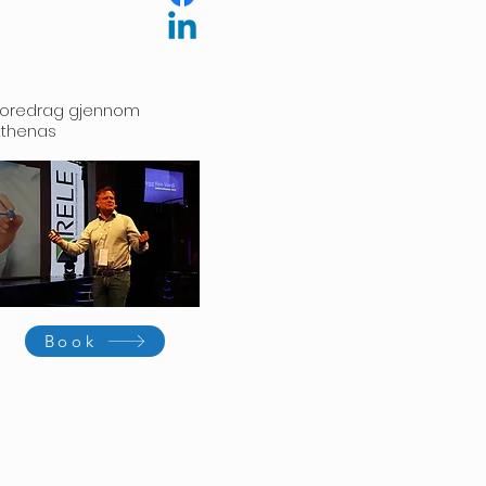
Foredrag gjennom
Athenas
Book