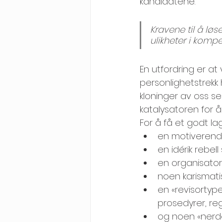
kandidatene. 
Kravene til å lø
ulikheter i komp
En utfordring er a
personlighetstrek
kloninger av oss se
katalysatoren for
For å få et godt lag
en motiverende
en idérik rebel
en organisator
noen karismati
en «revisortype
prosedyrer, reg
og noen «nerde