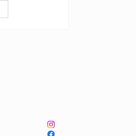
nnsbalanse er
nsomt