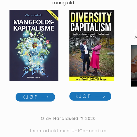
mangfold
KJØP
KJØP
Olav Haraldseid © 2020
I samarbeid med
UniConnect.no