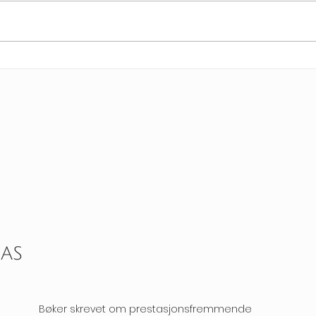
Som leder må man være
Kjø
empatisk og varm, men
løn
samtidig krevende.
 AS
Bøker skrevet om prestasjonsfremmende