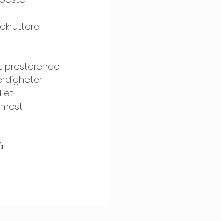
rekruttere 
yt presterende 
rdigheter 
 et 
 mest 
l.