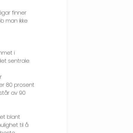
ågar finner 
bb man ikke 
mmet i 
det sentrale.
r 
er 80 prosent 
tår av 90 
et blant 
ighet til å 
 beste 