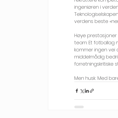
ingeniøren i verde
Teknologiselskapene
verdens beste «ner
Høye prestasjoner 
team. Et fotballa
kommer ingen vei d
middelmådig bedrif
forretningskritiske s
Men husk: Med bare