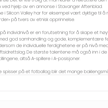
n ved hjelp av en annonse i Stavanger Aftenblad. 
 i Silicon Valley har for eksempel vært dyktige til å 
der» på tvers av etnisk opprinnelse.
på individnivå er en forutsetning for å skape et hø
g med god samhandling og gode, komplementære fe
ersom de individuelle ferdighetene er på nivå med
tsidrettslag. De største talentene må også inn i de
tillingene, altså A-spillere i A-posisjoner.
 spisser på et fotballag blir det mange baklengsmå